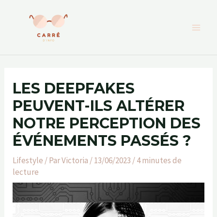
Aller
au
contenu
LES DEEPFAKES
PEUVENT-ILS ALTÉRER
NOTRE PERCEPTION DES
ÉVÉNEMENTS PASSÉS ?
Lifestyle
/ Par
Victoria
/
13/06/2023
/
4 minutes de
lecture