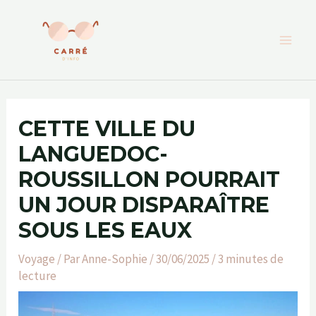
Aller
au
contenu
CETTE VILLE DU
LANGUEDOC-
ROUSSILLON POURRAIT
UN JOUR DISPARAÎTRE
SOUS LES EAUX
Voyage
/ Par
Anne-Sophie
/
30/06/2025
/
3 minutes de
lecture