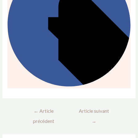
←
Article
Article suivant
précédent
→