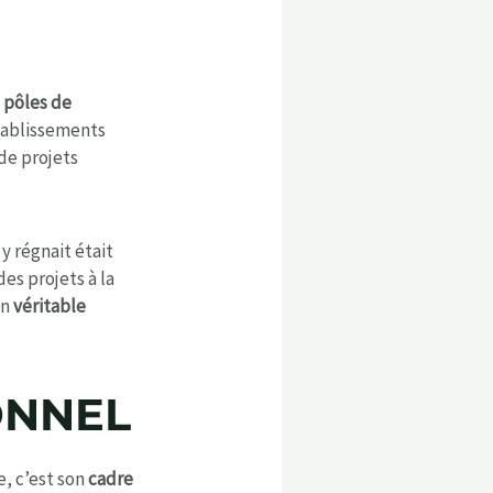
s
pôles de
établissements
de projets
 y régnait était
es projets à la
un
véritable
ONNEL
e, c’est son
cadre