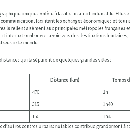
graphique unique confère à la ville un atout indéniable. Elle s
e communication
, facilitant les échanges économiques et touri
ires la relient aisément aux principales métropoles françaises 
rt international ouvre la voie vers des destinations lointaines, 
ntrée sur le monde.
distances qui la séparent de quelques grandes villes :
Distance (km)
Temps de
470
2h
315
1h40
150
1h45
c d’autres centres urbains notables contribue grandement à 