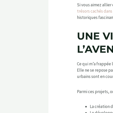
Si vous aimez allie
trésors cachés dans
historiques fascinan
UNE V
L’AVEN
Ce qui m’a frappée l
Elle ne se repose pa
urbains sont en cour
Parmi ces projets, o
La création 
Le développe