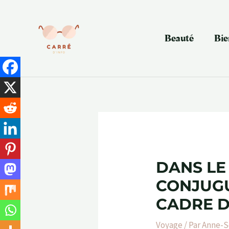
Aller
au
contenu
Beauté
Bie
DANS LE
CONJUGU
CADRE D
Voyage
/ Par
Anne-S