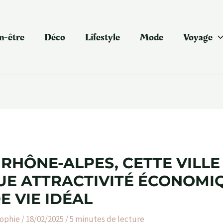
n-être
Déco
Lifestyle
Mode
Voyage
 RHÔNE-ALPES, CETTE VILLE
E ATTRACTIVITÉ ÉCONOMI
E VIE IDÉAL
ophie
/
18/02/2025
/
5 minutes de lecture