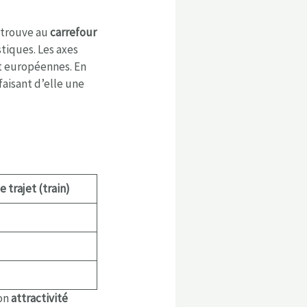
e trouve au
carrefour
stiques. Les axes
et européennes. En
faisant d’elle une
 trajet (train)
son
attractivité