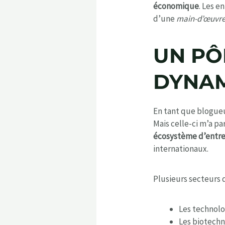
économique
. Les e
d’une
main-d’œuvre 
UN PÔ
DYNAM
En tant que blogueus
Mais celle-ci m’a p
écosystème d’entrep
internationaux.
Plusieurs secteurs 
Les technolo
Les biotechn