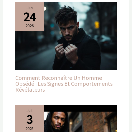
Jan
24
2026
Comment Reconnaître Un Homme
Obsédé : Les Signes Et Comportements
Révélateurs
Juil
3
2025