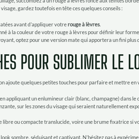
llage, succombez à un rouge à lèvres foncé aux teintes bordea
 visage, gardez toutefois en tête ces quelques conseils :
ratées avant d’appliquer votre
rouge à lèvres
.
é à la couleur de votre rouge à lèvres pour définir leur forme e
voyant, optez pour une version mate qui apportera un fini plus 
HES POUR SUBLIMER LE L
n ajoute quelques petites touches pour parfaire et mettre en
appliquant un enlumineur clair (blanc, champagne) dans le coin
zante, sur les zones du visage qui seraient naturellement exposé
 libre ou compacte translucide, voire une brume fixatrice si vo
look sombre, séduisant et captivant. N’hésitez pas à expérime