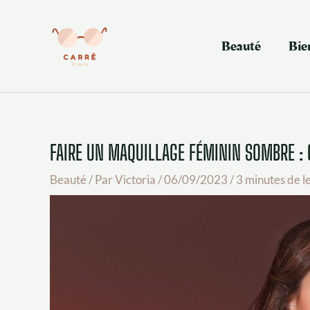
Aller
au
contenu
Beauté
Bie
FAIRE UN MAQUILLAGE FÉMININ SOMBRE :
Beauté
/ Par
Victoria
/
06/09/2023
/
3 minutes de l