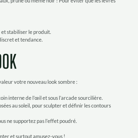
ux, prune ou même noir ! Pour éviter que les lèvres
t stabiliser le produit.
discret et tendance.
OOK
 valeur votre nouveau look sombre :
 interne de l’œil et sous l’arcade sourcilière.
es au soleil, pour sculpter et définir les contours
us ne supportez pas l’effet poudré.
nter et surtout amusez-vous !