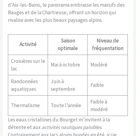
d’Aix-les-Bains, le panorama embrasse les massifs des
Bauges et de la Chartreuse, offrant un horizon qui
rivalise avec les plus beaux paysages alpins.
Saison
Niveau de
Activité
optimale
fréquentation
Croisières sur le
Mai à octobre
Modéré
lac
Randonnées
Juin à
Faible
aquatiques
septembre
Faible à
Thermalisme
Toute l’année
modéré
Les eaux cristallines du Bourget m’invitent à la
détente et aux
activités nautiques paisibles
.
Contrairement aux lacs alpins bondés en été, ici je