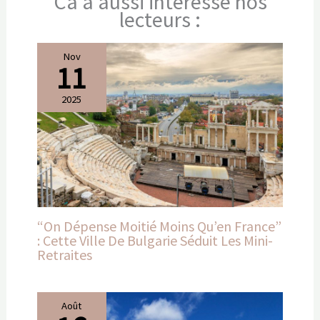
Ca a aussi intéressé nos
lecteurs :
Nov
11
2025
“On Dépense Moitié Moins Qu’en France”
: Cette Ville De Bulgarie Séduit Les Mini-
Retraites
Août