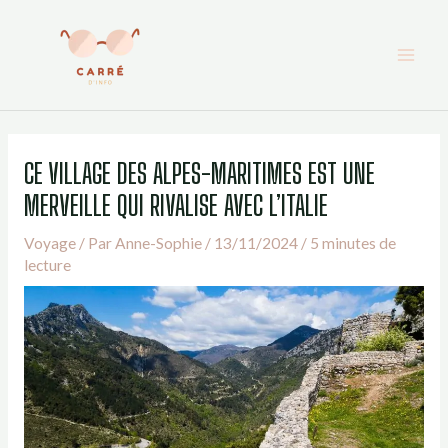
Aller
au
contenu
CE VILLAGE DES ALPES-MARITIMES EST UNE
MERVEILLE QUI RIVALISE AVEC L’ITALIE
Voyage
/ Par
Anne-Sophie
/
13/11/2024
/
5 minutes de
lecture