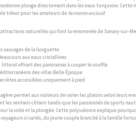
anéenne plonge directement dans les eaux turquoise. Cette r
ble trésor pour les amateurs de
farniente exclusif
.
s attractions naturelles qui font la renommée de Sanary-sur-Mer
s sauvages de la Gorguette
Beaucours aux eaux cristallines
 littoral offrant des panoramas à couper le souffle
méditerranéens des villas Belle Époque
secrètes accessibles uniquement à pied
agère permet aux visiteurs de varier les plaisirs selon leurs en
nt les sentiers côtiers tandis que les passionnés de sports nau
pour la voile et la plongée. Cette polyvalence explique pourqu
e voyageurs si variés, du jeune couple branché à la famille for