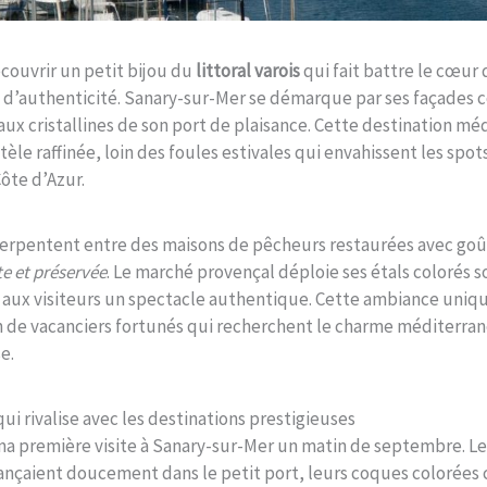
ouvrir un petit bijou du
littoral varois
qui fait battre le cœu
d’authenticité. Sanary-sur-Mer se démarque par ses façades c
aux cristallines de son port de plaisance. Cette destination m
èle raffinée, loin des foules estivales qui envahissent les spot
Côte d’Azur.
serpentent entre des maisons de pêcheurs restaurées avec goû
te et préservée
. Le marché provençal déploie ses étals colorés s
t aux visiteurs un spectacle authentique. Cette ambiance uniq
 de vacanciers fortunés qui recherchent le charme méditerrané
e.
i rivalise avec les destinations prestigieuses
ma première visite à Sanary-sur-Mer un matin de septembre. L
ançaient doucement dans le petit port, leurs coques colorées 