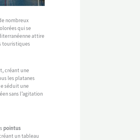
r de nombreux
olorées qui se
éditerranéenne attire
s touristiques
t, créant une
ous les platanes
ue séduit une
en sans l’agitation
es
pointus
créant un tableau