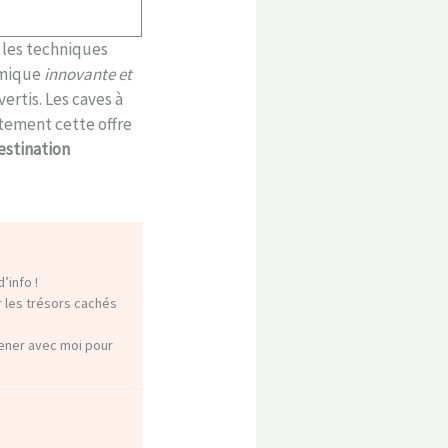
e les techniques
omique
innovante et
rtis. Les caves à
tement cette offre
estination
’info !
r les trésors cachés
mener avec moi pour