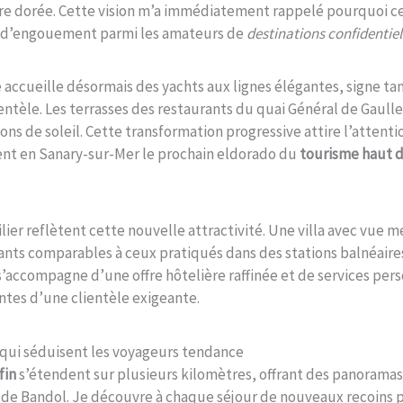
ière dorée. Cette vision m’a immédiatement rappelé pourquoi
nt d’engouement parmi les amateurs de
destinations confidentiel
e accueille désormais des yachts aux lignes élégantes, signe ta
ientèle. Les terrasses des restaurants du quai Général de Gaull
ons de soleil. Cette transformation progressive attire l’attenti
ent en Sanary-sur-Mer le prochain eldorado du
tourisme haut
lier reflètent cette nouvelle attractivité. Une villa avec vue 
nts comparables à ceux pratiqués dans des stations balnéaire
ccompagne d’une offre hôtelière raffinée et de services pers
tes d’une clientèle exigeante.
 qui séduisent les voyageurs tendance
fin
s’étendent sur plusieurs kilomètres, offrant des panoramas
t de Bandol. Je découvre à chaque séjour de nouveaux recoins p