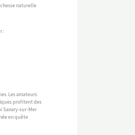
ichesse naturelle
 :
vies. Les amateurs
tiques profitent des
oi Sanary-sur-Mer
tunée en quête