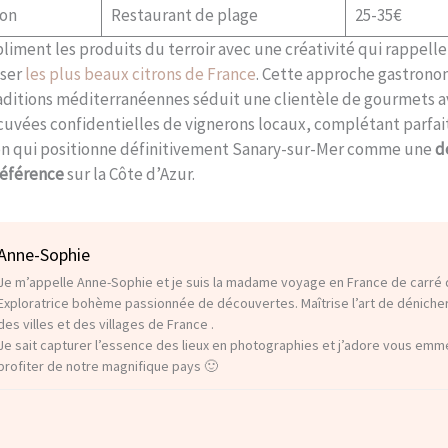
son
Restaurant de plage
25-35€
bliment les produits du terroir avec une créativité qui rappell
iser
les plus beaux citrons de France
. Cette approche gastron
aditions méditerranéennes séduit une clientèle de gourmets ave
cuvées confidentielles de vignerons locaux, complétant parfai
ion qui positionne définitivement Sanary-sur-Mer comme une
d
référence
sur la Côte d’Azur.
Anne-Sophie
Je m’appelle Anne-Sophie et je suis la madame voyage en France de carré d
Exploratrice bohème passionnée de découvertes. Maîtrise l’art de déniche
des villes et des villages de France .
Je sait capturer l’essence des lieux en photographies et j’adore vous em
profiter de notre magnifique pays 🙂