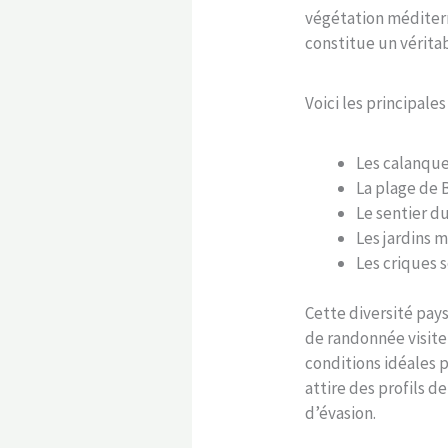
végétation méditerr
constitue un vérita
Voici les principale
Les calanque
La plage de 
Le sentier du
Les jardins 
Les criques 
Cette diversité pays
de randonnée visite
conditions idéales 
attire des profils d
d’évasion.