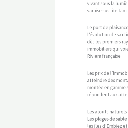
vivant sous la lum
varoise suscite ta
Le port de plaisanc
l’évolution de sa cl
dès les premiers ray
immobiliers qui voi
Riviera française.
Les prix de l’immobi
atteindre des monta
montée en gamme s’a
répondent aux atten
Les atouts naturels
Les
plages de sable 
les îles d’Embiez e