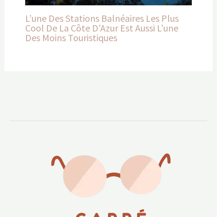
L’une Des Stations Balnéaires Les Plus
Cool De La Côte D’Azur Est Aussi L’une
Des Moins Touristiques