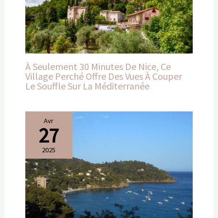
À Seulement 30 Minutes De Nice, Ce
Village Perché Offre Des Vues À Couper
Le Souffle Sur La Méditerranée
Avr
27
2025