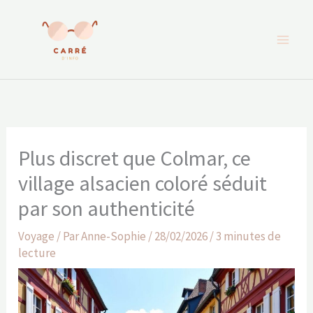
Aller
au
contenu
Plus discret que Colmar, ce
village alsacien coloré séduit
par son authenticité
Voyage
/ Par
Anne-Sophie
/
28/02/2026
/
3 minutes de
lecture