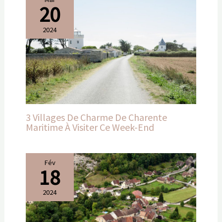
20
2024
3 Villages De Charme De Charente
Maritime À Visiter Ce Week-End
Fév
18
2024