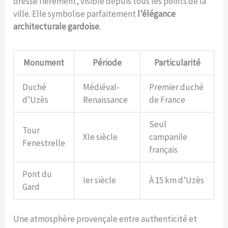
dresse fièrement, visible depuis tous les points de la
ville. Elle symbolise parfaitement
l’élégance
architecturale gardoise
.
Monument
Période
Particularité
Duché
Médiéval-
Premier duché
d’Uzès
Renaissance
de France
Seul
Tour
XIe siècle
campanile
Fenestrelle
français
Pont du
Ier siècle
À 15 km d’Uzès
Gard
Une atmosphère provençale entre authenticité et