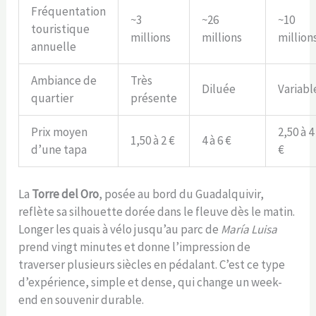
Fréquentation
~3
~26
~10
touristique
millions
millions
million
annuelle
Ambiance de
Très
Diluée
Variabl
quartier
présente
Prix moyen
2,50 à 4
1,50 à 2 €
4 à 6 €
d’une tapa
€
La
Torre del Oro
, posée au bord du Guadalquivir,
reflète sa silhouette dorée dans le fleuve dès le matin.
Longer les quais à vélo jusqu’au parc de
María Luisa
prend vingt minutes et donne l’impression de
traverser plusieurs siècles en pédalant. C’est ce type
d’expérience, simple et dense, qui change un week-
end en souvenir durable.