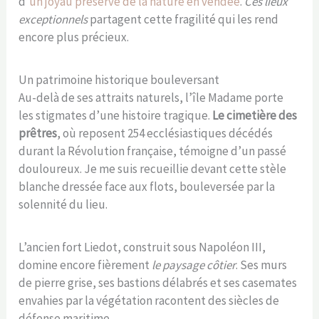
d’
un joyau préservé de la nature en vendée
.
Ces lieux
exceptionnels
partagent cette fragilité qui les rend
encore plus précieux.
Un patrimoine historique bouleversant
Au-delà de ses attraits naturels, l’île Madame porte
les stigmates d’une histoire tragique.
Le cimetière des
prêtres
, où reposent 254 ecclésiastiques décédés
durant la Révolution française, témoigne d’un passé
douloureux. Je me suis recueillie devant cette stèle
blanche dressée face aux flots, bouleversée par la
solennité du lieu.
L’ancien fort Liedot, construit sous Napoléon III,
domine encore fièrement
le paysage côtier
. Ses murs
de pierre grise, ses bastions délabrés et ses casemates
envahies par la végétation racontent des siècles de
défense maritime.