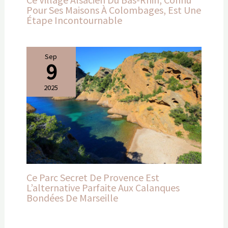
Pour Ses Maisons À Colombages, Est Une
Étape Incontournable
Sep
9
2025
Ce Parc Secret De Provence Est
L’alternative Parfaite Aux Calanques
Bondées De Marseille