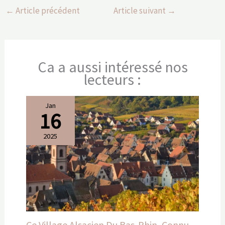
←
Article précédent
Article suivant
→
Ca a aussi intéressé nos
lecteurs :
Jan
16
2025
Ce Village Alsacien Du Bas-Rhin, Connu