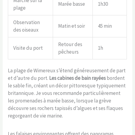
Marche sur la
Marée basse
1h30
plage
Observation
Matin et soir
45 min
des oiseaux
Retour des
Visite du port
1h
pêcheurs
La plage de Wimereux s’étend généreusement de part
et d’autre du port.
Les cabines de bain rayées
bordent
le sable fin, créant un décor pittoresque typiquement
britannique. Je vous recommande particulièrement
les promenades à marée basse, lorsque la grève
découvre ses rochers tapissés d’algues et ses flaques
regorgeant de vie marine.
Les falaises environnantes offrent des panoramas