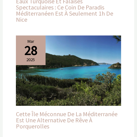
Eaux Turquoise Et Falaises
Spectaculaires : Ce Coin De Paradis
Méditerranéen Est À Seulement 1h De
Nice
Mar
28
2025
Cette Île Méconnue De La Méditerranée
Est Une Alternative De Rêve À
Porquerolles