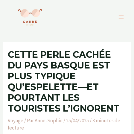
Aller
au
contenu
CETTE PERLE CACHÉE
DU PAYS BASQUE EST
PLUS TYPIQUE
QU’ESPELETTE—ET
POURTANT LES
TOURISTES L’IGNORENT
Voyage
/ Par
Anne-Sophie
/
25/04/2025
/
3 minutes de
lecture