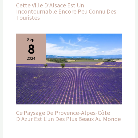
Cette Ville D’Alsace Est Un
Incontournable Encore Peu Connu Des
Touristes
Sep
8
2024
Ce Paysage De Provence-Alpes-Côte
D’Azur Est L’un Des Plus Beaux Au Monde