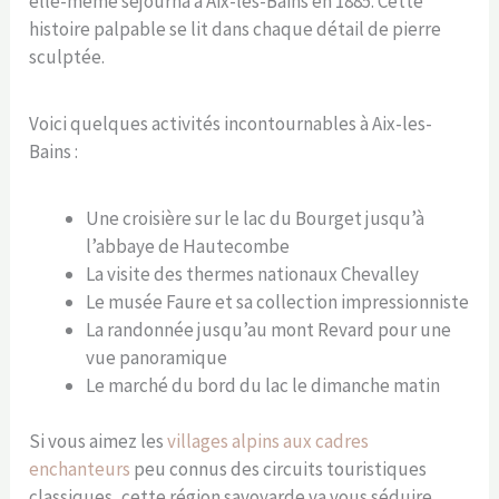
elle-même séjourna à Aix-les-Bains en 1885. Cette
histoire palpable se lit dans chaque détail de pierre
sculptée.
Voici quelques activités incontournables à Aix-les-
Bains :
Une croisière sur le lac du Bourget jusqu’à
l’abbaye de Hautecombe
La visite des thermes nationaux Chevalley
Le musée Faure et sa collection impressionniste
La randonnée jusqu’au mont Revard pour une
vue panoramique
Le marché du bord du lac le dimanche matin
Si vous aimez les
villages alpins aux cadres
enchanteurs
peu connus des circuits touristiques
classiques, cette région savoyarde va vous séduire