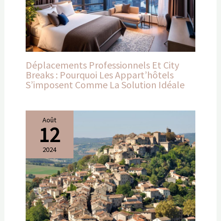
Déplacements Professionnels Et City
Breaks : Pourquoi Les Appart’hôtels
S’imposent Comme La Solution Idéale
Août
12
2024