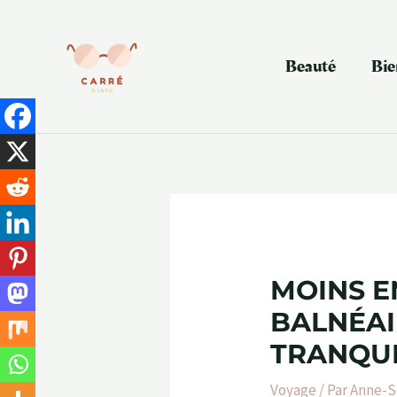
Aller
au
contenu
Beauté
Bie
MOINS E
BALNÉAI
TRANQUI
Voyage
/ Par
Anne-S