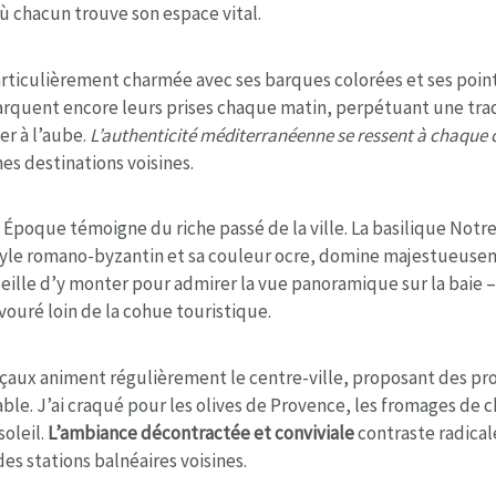
ù chacun trouve son espace vital.
articulièrement charmée avec ses barques colorées et ses point
rquent encore leurs prises chaque matin, perpétuant une trad
r à l’aube.
L’authenticité méditerranéenne se ressent à chaque 
es destinations voisines.
e Époque témoigne du riche passé de la ville. La basilique Not
style romano-byzantin et sa couleur ocre, domine majestueuse
seille d’y monter pour admirer la vue panoramique sur la baie
savouré loin de la cohue touristique.
aux animent régulièrement le centre-ville, proposant des pr
ble. J’ai craqué pour les olives de Provence, les fromages de c
soleil.
L’ambiance décontractée et conviviale
contraste radica
des stations balnéaires voisines.