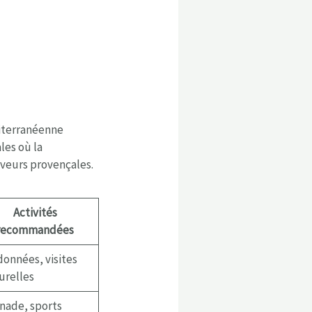
diterranéenne
les où la
aveurs provençales.
Activités
recommandées
onnées, visites
urelles
nade, sports