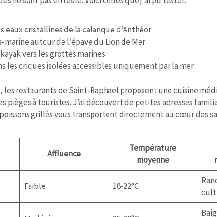
es ne sont pas en reste. Voici celles que j’ai pu tester:
es eaux cristallines de la calanque d’Anthéor
-marine autour de l’épave du Lion de Mer
 kayak vers les grottes marines
s les criques isolées accessibles uniquement par la mer
, les restaurants de Saint-Raphaël proposent une cuisine mé
s pièges à touristes. J’ai découvert de petites adresses familia
s poissons grillés vous transportent directement au cœur des s
Température
Affluence
moyenne
Rand
Faible
18-22°C
cult
Baig