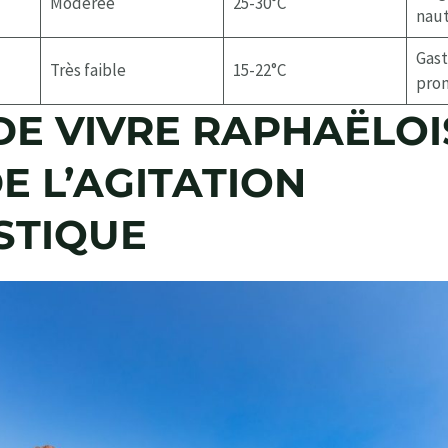
Modérée
25-30°C
nau
Gas
Très faible
15-22°C
pro
 DE VIVRE RAPHAËLOI
E L’AGITATION
STIQUE