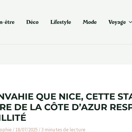
n-être
Déco
Lifestyle
Mode
Voyage
NVAHIE QUE NICE, CETTE ST
RE DE LA CÔTE D’AZUR RESP
LLITÉ
ophie
/
18/07/2025
/
3 minutes de lecture