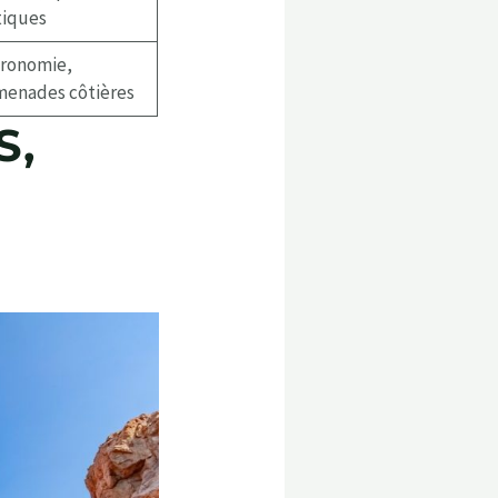
tiques
tronomie,
menades côtières
S,