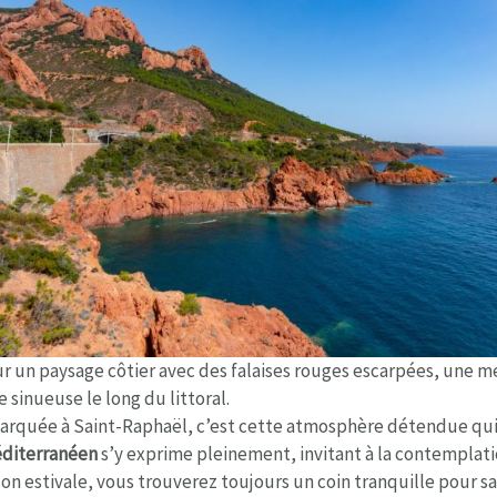
 un paysage côtier avec des falaises rouges escarpées, une m
 sinueuse le long du littoral.
marquée à Saint-Raphaël, c’est cette atmosphère détendue qui 
éditerranéen
s’y exprime pleinement, invitant à la contemplatio
on estivale, vous trouverez toujours un coin tranquille pour sa