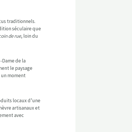
us traditionnels.
ition séculaire que
coin de rue
, loin du
re-Dame de la
ment le paysage
 – un moment
oduits locaux d’une
hèvre artisanaux et
lement avec