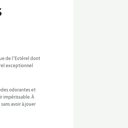
S
ue de l’Estérel dont
rel exceptionnel
nèdes odorantes et
r impérissable. À
sans avoir à jouer