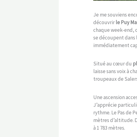
Je me souviens enco
découvrir
le Puy Ma
chaque week-end, ce
se découpent dans l
immédiatement cap
Situé au cœur du
p
laisse sans voix à 
troupeaux de Salers
Une ascension acces
J’apprécie particul
rythme. Le Pas de Pe
mètres d’altitude. 
à 1 783 mètres.