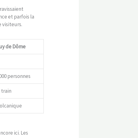
gravissaient
ce et parfois la
 visiteurs.
uy de Dôme
 000 personnes
 train
olcanique
ncore ici. Les