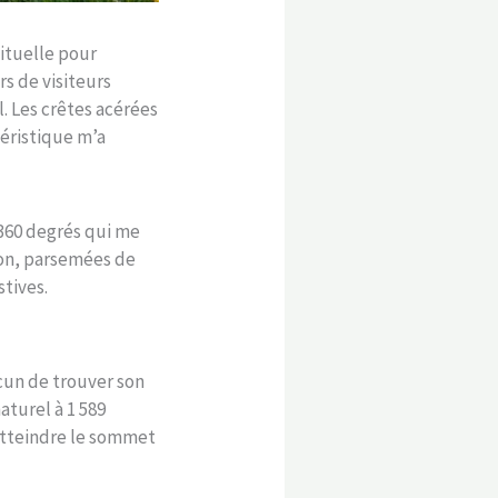
ituelle pour
rs de visiteurs
. Les crêtes acérées
téristique m’a
 360 degrés qui me
zon, parsemées de
stives.
cun de trouver son
aturel à 1 589
 atteindre le sommet