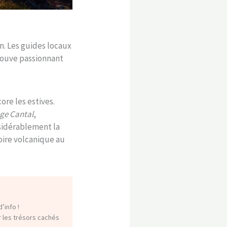
n. Les guides locaux
trouve passionnant
ore les estives.
age Cantal
,
nsidérablement la
ire volcanique au
’info !
r les trésors cachés