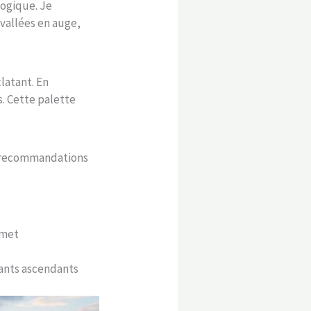
logique. Je
 vallées en auge,
clatant. En
. Cette palette
s recommandations
mmet
rants ascendants