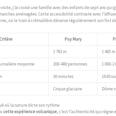
visite, j’ai croisé une famille avec des enfants de sept ans qui 
marches aménagées. Cette accessibilité contraste avec l’affluen
e, où le train à crémaillère déverse régulièrement son flot de
Critère
Puy Mary
P
1 783 m
1 465 m
ournalière moyenne
200-400 personnes
1 000-2
n
30 minutes
1h30 ou
Cirque glaciaire
Dôme v
rvé où la nature dicte son rythme
ns
cette expérience volcanique
, c’est l’authenticité qui règne e