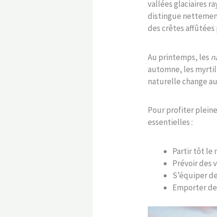
vallées glaciaires 
distingue nettement 
des crêtes affûtées 
Au printemps, les
n
automne, les myrtil
naturelle change au 
Pour profiter plei
essentielles :
Partir tôt l
Prévoir des 
S’équiper d
Emporter des