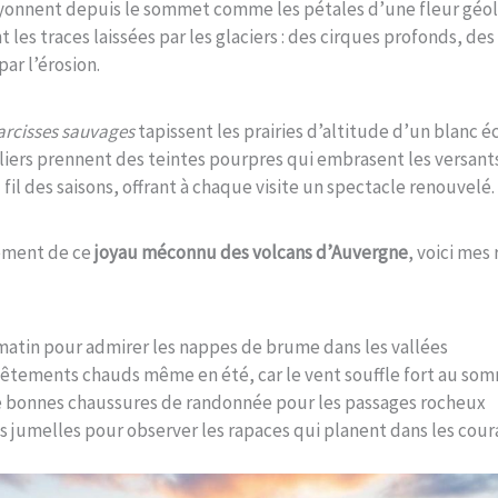
rayonnent depuis le sommet comme les pétales d’une fleur géo
les traces laissées par les glaciers : des cirques profonds, des
par l’érosion.
arcisses sauvages
tapissent les prairies d’altitude d’un blanc é
liers prennent des teintes pourpres qui embrasent les versants
fil des saisons, offrant à chaque visite un spectacle renouvelé.
nement de ce
joyau méconnu des volcans d’Auvergne
, voici me
e matin pour admirer les nappes de brume dans les vallées
vêtements chauds même en été, car le vent souffle fort au so
e bonnes chaussures de randonnée pour les passages rocheux
 jumelles pour observer les rapaces qui planent dans les cou