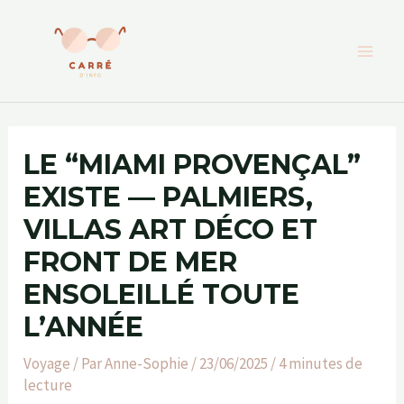
Aller
au
contenu
LE “MIAMI PROVENÇAL”
EXISTE — PALMIERS,
VILLAS ART DÉCO ET
FRONT DE MER
ENSOLEILLÉ TOUTE
L’ANNÉE
Voyage
/ Par
Anne-Sophie
/
23/06/2025
/
4 minutes de
lecture