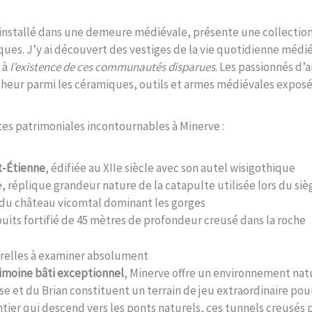
installé dans une demeure médiévale, présente une collection
ques. J’y ai découvert des vestiges de la vie quotidienne méd
 à
l’existence de ces communautés disparues
. Les passionnés d’
heur parmi les céramiques, outils et armes médiévales exposé
es patrimoniales incontournables à Minerve :
nt-Étienne
, édifiée au XIIe siècle avec son autel wisigothique
e, réplique grandeur nature de la catapulte utilisée lors du siè
 du château vicomtal dominant les gorges
puits fortifié de 45 mètres de profondeur creusé dans la roche
urelles à examiner absolument
imoine bâti exceptionnel
, Minerve offre un environnement nat
se et du Brian constituent un terrain de jeu extraordinaire pou
tier qui descend vers les ponts naturels, ces tunnels creusés pa