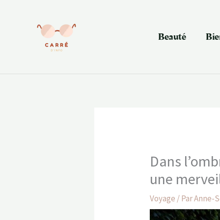
Aller
au
contenu
Beauté
Bie
Dans l’ombr
une merveil
Voyage
/ Par
Anne-S