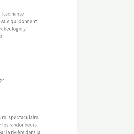
 fascinante
iévale qui donnent
archéologie y
s.
ge
urel spectaculaire.
r les randonneurs.
r la rivière dans la