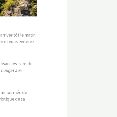
’arriver tôt le matin
de et vous éviterez
isanales : vins du
e
nougat aux
emi-journée de
ristique de sa