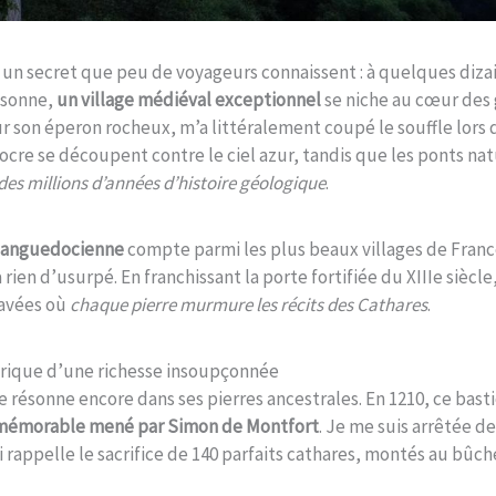
r un secret que peu de voyageurs connaissent : à quelques diza
ssonne,
un village médiéval exceptionnel
se niche au cœur des 
r son éperon rocheux, m’a littéralement coupé le souffle lors
 ocre se découpent contre le ciel azur, tandis que les ponts na
des millions d’années d’histoire géologique
.
e languedocienne
compte parmi les plus beaux villages de Franc
a rien d’usurpé. En franchissant la porte fortifiée du XIIIe siècl
pavées où
chaque pierre murmure les récits des Cathares
.
orique d’une richesse insoupçonnée
e résonne encore dans ses pierres ancestrales. En 1210, ce basti
 mémorable mené par Simon de Montfort
. Je me suis arrêtée de
appelle le sacrifice de 140 parfaits cathares, montés au bûch