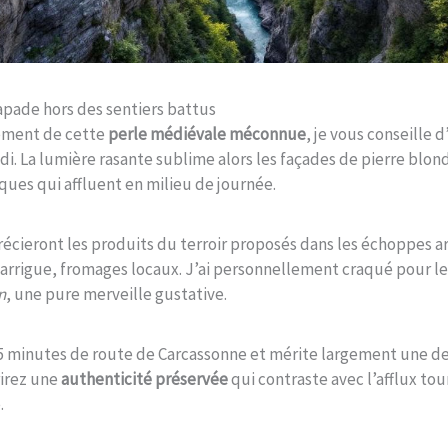
apade hors des sentiers battus
nement de cette
perle médiévale méconnue
, je vous conseille d
di. La lumière rasante sublime alors les façades de pierre blon
ques qui affluent en milieu de journée.
cieront les produits du terroir proposés dans les échoppes art
garrigue, fromages locaux. J’ai personnellement craqué pour l
n
, une pure merveille gustative.
45 minutes de route de Carcassonne et mérite largement une d
rirez une
authenticité préservée
qui contraste avec l’afflux tou
.