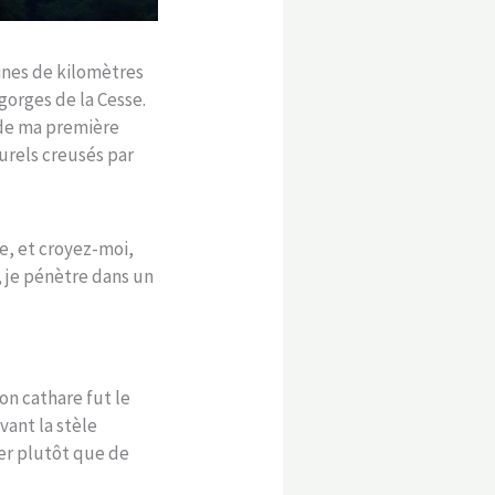
ines de kilomètres
gorges de la Cesse.
 de ma première
turels creusés par
e, et croyez-moi,
e, je pénètre dans un
on cathare fut le
vant la stèle
er plutôt que de