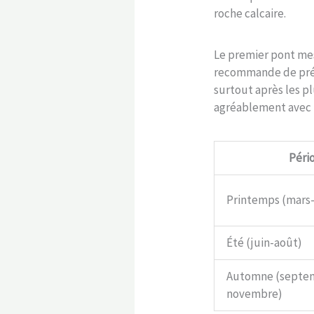
roche calcaire.
Le premier pont mes
recommande de prév
surtout après les p
agréablement avec l
Péri
Printemps (mars
Été (juin-août)
Automne (septe
novembre)