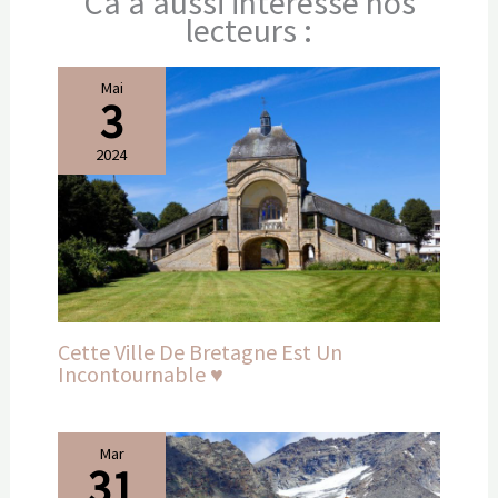
Ca a aussi intéressé nos
lecteurs :
Mai
3
2024
Cette Ville De Bretagne Est Un
Incontournable ♥️
Mar
31