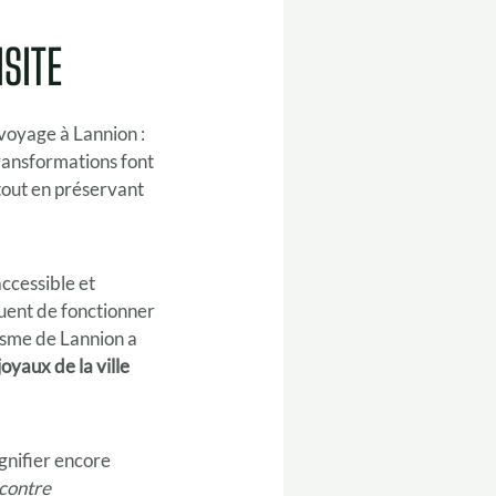
ISITE
 voyage à Lannion :
ransformations font
e tout en préservant
accessible et
uent de fonctionner
isme de Lannion a
joyaux de la ville
gnifier encore
ncontre