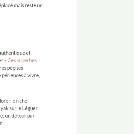
éplacé mais reste un
authentique et
es «
Ces superbes
res pépites
xpériences à vivre,
lorer le riche
yak sur le Léguer,
té, un détour par
n.