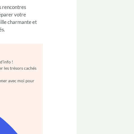
s rencontres
éparer votre
ille charmante et
és.
d’info !
r les trésors cachés
mener avec moi pour