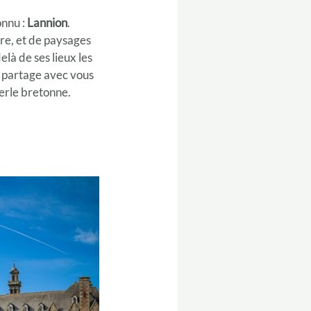
onnu :
Lannion
.
ure, et de paysages
là de ses lieux les
je partage avec vous
perle bretonne.