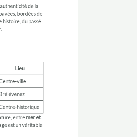
authenticité de la
s pavées, bordées de
 histoire, du passé
r
.
Lieu
Centre-ville
Brélévenez
Centre-historique
ature, entre
mer et
age est un véritable