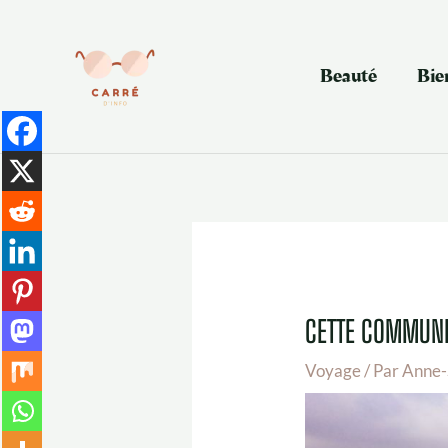
Aller
au
contenu
Beauté
Bie
CETTE COMMUNE 
Voyage
/ Par
Anne-