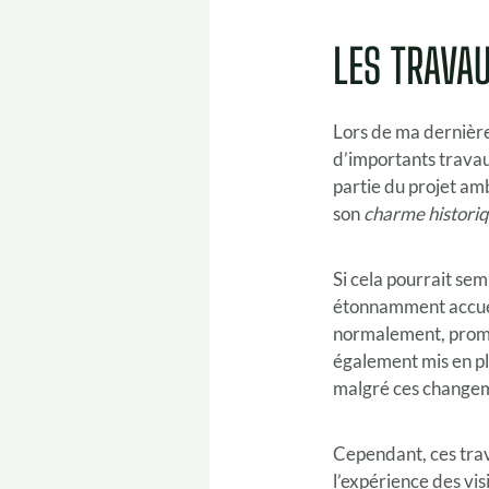
LES TRAVAU
Lors de ma dernière 
d’importants travau
partie du projet am
son
charme histori
Si cela pourrait sem
étonnamment accueil
normalement, promet
également mis en pla
malgré ces change
Cependant, ces tra
l’expérience des vis