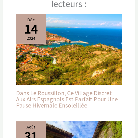
lecteurs :
Déc
14
2024
Dans Le Roussillon, Ce Village Discret
Aux Airs Espagnols Est Parfait Pour Une
Pause Hivernale Ensoleillée
Août
31