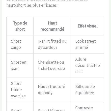
haut/short les plus efficaces :
Type de
Haut
Effet visuel
short
recommandé
Short
T-shirt fitted ou
Look street
cargo
débardeur
affirmé
Allure
Short en
Chemisette ou
décontractée
jean
t-shirt oversize
chic
Short
Haut structuré
Silhouette
fluide
ou body
équilibrée
oversize
Contraste
Short
Sweat léger ou