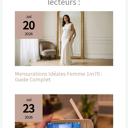
lecteurs :
Juil
20
2026
Mensurations Idéales Femme 1m70 :
Guide Complet
Juil
23
2026