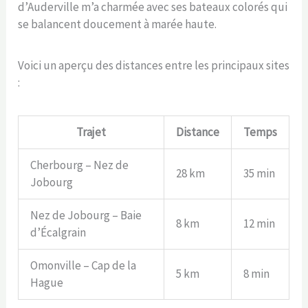
d’Auderville m’a charmée avec ses bateaux colorés qui
se balancent doucement à marée haute.
Voici un aperçu des distances entre les principaux sites
:
Trajet
Distance
Temps
Cherbourg – Nez de
28 km
35 min
Jobourg
Nez de Jobourg – Baie
8 km
12 min
d’Écalgrain
Omonville – Cap de la
5 km
8 min
Hague