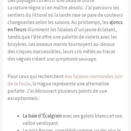
Des paysages côtiers d’une beauté brute
La nature règne ici en maître absolu. J’ai parcouru les
sentiers du littoral où la lande rase se pare de couleurs
changeantes selon les saisons. Au printemps, les
ajoncs
en fleurs
illuminent les falaises d’un jaune éclatant,
tandis que l’été offre une palette de violets avec les
bruyères. Les oiseaux marins tournoyent au-dessus
des criques inaccessibles, leurs cris mêlés au fracas
des vagues créant
une symphonie sauvage
.
Pour ceux qui recherchent
des falaises normandes loin
de la foule
, la Hague représente une alternative
parfaite. J’ai découvert plusieurs points de vue
exceptionnels :
La baie d’Écalgrain
avec ses galets blancs et son
vallon verdoyant
Le port Racine, considéré comme
un des plus le