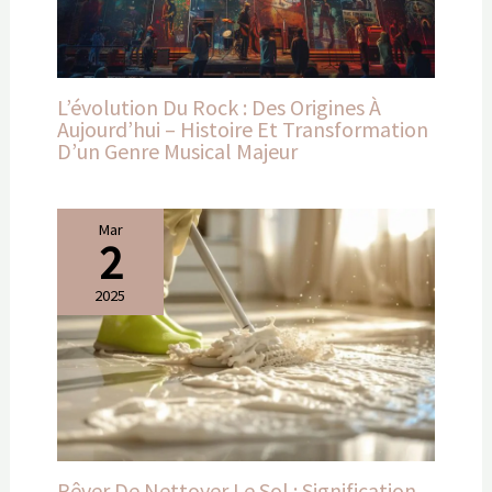
L’évolution Du Rock : Des Origines À
Aujourd’hui – Histoire Et Transformation
D’un Genre Musical Majeur
Mar
2
2025
Rêver De Nettoyer Le Sol : Signification