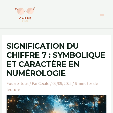
Aller
au
contenu
SIGNIFICATION DU
CHIFFRE 7 : SYMBOLIQUE
ET CARACTÈRE EN
NUMÉROLOGIE
Fourre-tout
/ Par
Cecile
/
02/09/2025
/
6 minutes de
lecture