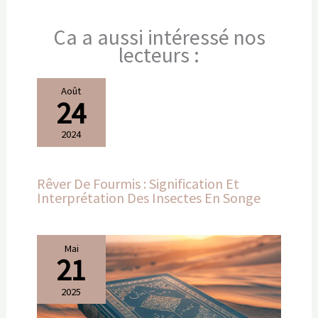
Ca a aussi intéressé nos
lecteurs :
Août
24
2024
Rêver De Fourmis : Signification Et
Interprétation Des Insectes En Songe
Mai
21
2025