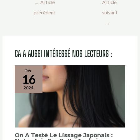
←
Article
Article
précédent
suivant
→
CA A AUSSI INTÉRESSÉ NOS LECTEURS :
Déc
16
2024
On A Testé Le Lissage Japonais :