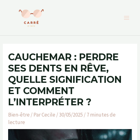
Aller
au
contenu
CAUCHEMAR : PERDRE
SES DENTS EN RÊVE,
QUELLE SIGNIFICATION
ET COMMENT
L’INTERPRÉTER ?
Bien-être
/ Par
Cecile
/
30/05/2025
/
7 minutes de
lecture