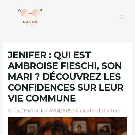
Aller
au
contenu
JENIFER : QUI EST
AMBROISE FIESCHI, SON
MARI ? DÉCOUVREZ LES
CONFIDENCES SUR LEUR
VIE COMMUNE
Actus
/ Par
Cecile
/
24/04/2025
/
4 minutes de lecture